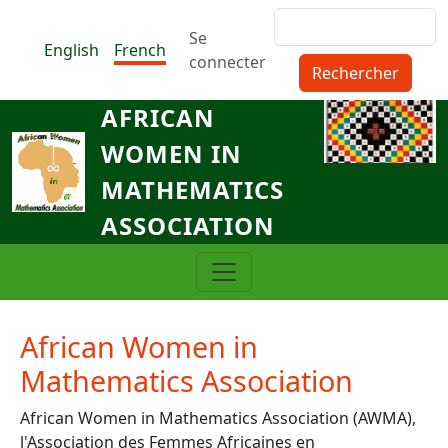
Aller au contenu principal
Rechercher
Menu du compte de l'utilisat
Se
English
French
connecter
AFRICAN
WOMEN IN
MATHEMATICS
ASSOCIATION
African Women in
Mathematics Association
African Women in Mathematics Association (AWMA),
l'Association des Femmes Africaines en