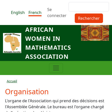
Aller au contenu principal
Rechercher
Menu du compte de l'utilisat
Se
English
French
connecter
AFRICAN
WOMEN IN
MATHEMATICS
ASSOCIATION
Fil d'Ariane
Accueil
Organisation
L'organe de l'Association qui prend des décisions est
l'Assemblée Générale. Le bureau est l'organe chargé