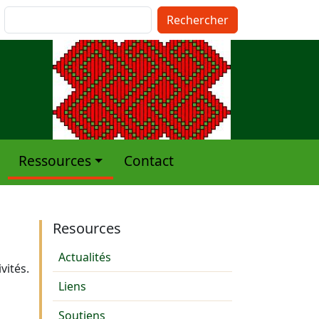
pte de l'utilisateur
Rechercher
Ressources
Contact
Resources
Actualités
vités.
Liens
Soutiens