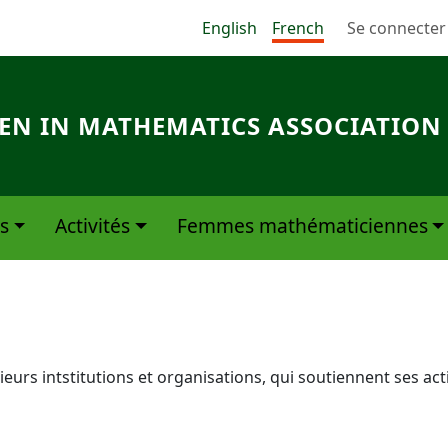
Menu du com
English
French
Se connecter
N IN MATHEMATICS ASSOCIATION
s
Activités
Femmes mathématiciennes
urs intstitutions et organisations, qui soutiennent ses acti