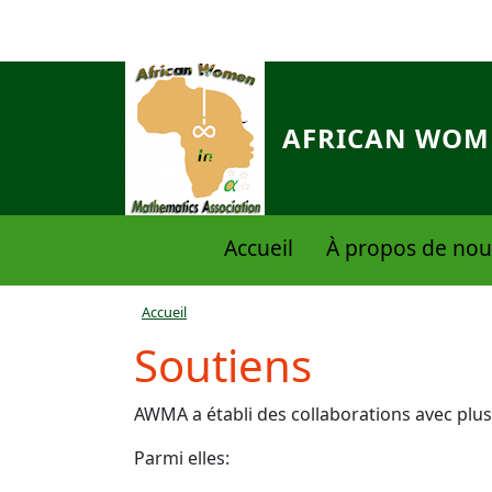
Aller au contenu principal
AFRICAN WOME
Navigation principale
Accueil
À propos de nou
Fil d'Ariane
Accueil
Soutiens
AWMA a établi des collaborations avec plusie
Parmi elles: