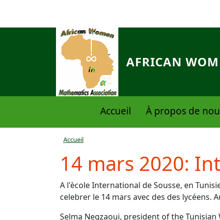
Aller au contenu principal
AFRICAN WOME
Navigation principale
Accueil
À propos de nou
Fil d'Ariane
Accueil
14 mars 2020: Int
A l'ècole International de Sousse, en Tuni
celebrer le 14 mars avec des des lycéens.
Selma Negzaoui, president of the Tunisi