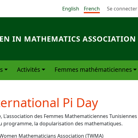
Menu du com
English
French
Se connecter
N IN MATHEMATICS ASSOCIATION
s
Activités
Femmes mathématiciennes
ernational Pi Day
sie, L'association des Femmes Mathematiciennes Tunisiennes
 Au programme, la dopularisation des mathematiques.
an Women Mathematicians Association (TWMA)