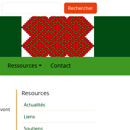
pte de l'utilisateur
Rechercher
Ressources
Contact
Resources
Actualités
 vont
Liens
Soutiens