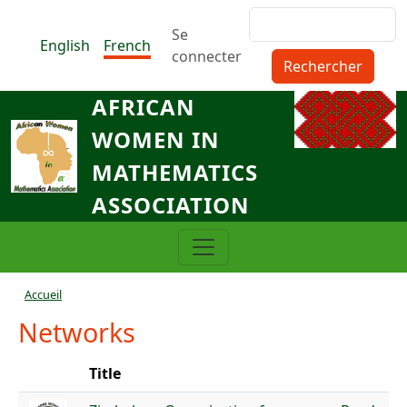
Aller au contenu principal
Rechercher
Menu du compte de l'utilisat
Se
English
French
connecter
AFRICAN
WOMEN IN
MATHEMATICS
ASSOCIATION
Fil d'Ariane
Accueil
Networks
Title