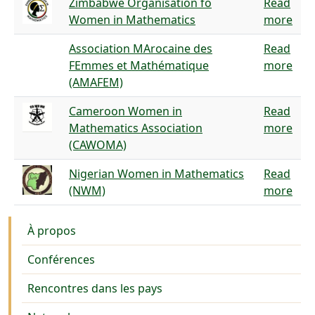
Zimbabwe Organisation fo
Read
Women in Mathematics
more
Association MArocaine des
Read
FEmmes et Mathématique
more
(AMAFEM)
Cameroon Women in
Read
Mathematics Association
more
(CAWOMA)
Nigerian Women in Mathematics
Read
(NWM)
more
Activities
À propos
Conférences
Rencontres dans les pays